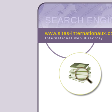
SEARCH ENGI
www.sites-internationaux.
International web directory