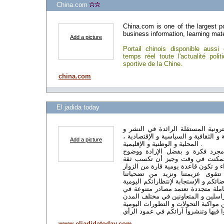
China.com
China.com is one of the largest po
business information, learning mater
Add a picture
Portail chinois disponible aussi
temps réel toute l'actualité polit
sportive de la Chine.
china.com
El jadida today
كترونية المستقلة الرائدة في النشر و
ية و الثقافية و السياسية و الإقتصادية
Add a picture
المحلية و الوطنية و الإقليمية .
 مجرد فكرة و بفضل الإرادة ووضوح
تمكنت في وقت وجيز أن تكسب ثقة
 تتقوى عزيمتنا ونزيد من تضحياتنا
املة متجددة تعتمد مصادر متنوعة في
مراسلين و المتعاونين في مختلف المدن
ا فيها وتنشروا آرائكم في عمود الرأي
www.eljadidatoday.com