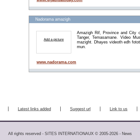
Nadorama amazigh
Amazigh Rif, Province and City o
Tanger, Temasamane. Video Mu
Add a picture
mazight. Dhayes videoth edh foto
mun.
www.nadorama.com
Latest links added
Suggest url
Link to us
All rights reserved - SITES INTERNATIONAUX © 2005-2026 - News