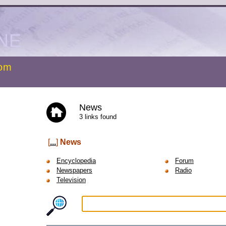
NE
com
News
3 links found
[
...
]
News
Encyclopedia
Forum
Newspapers
Radio
Television