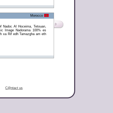
Morocco
3
f Nador, Al Hoceima, Tetouan,
sic Image Nadorama 100% es
th xa Rif edh Tamazgha am eth
C@ntact us