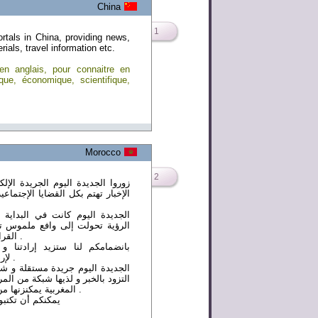
China
1
rtals in China, providing news,
ials, travel information etc.
 en anglais, pour connaitre en
ique, économique, scientifique,
Morocco
2
زوروا الجديدة اليوم الجريدة الإل
الإخبار تهتم بكل القضايا الإجتماع ،
الجديدة اليوم كانت في البداية
الرؤية تحولت إلى وافع ملموس 
القراء و تكون قاعدة يومية قارة من الزوار .
بانضمامكم لنا ستزيد إرادتنا و
لإرضائكم و الإستجابة لإنتظاراتكم اليومية .
الجديدة اليوم جريدة مستقلة و ش
التزود بالخبر و لذيها شبكة من ال
المغربية يمكنزنها من مواكبة التحولات و التطورات اليومية .
يمكنكم أن تكتبو