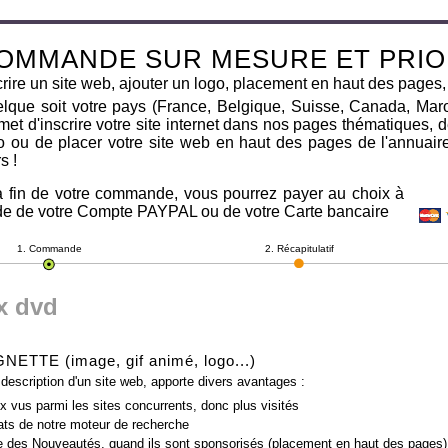
OMMANDE SUR MESURE ET PRIO
crire un site web, ajouter un logo, placement en haut des pages,
lque soit votre pays (France, Belgique, Suisse, Canada, Maroc
met d'inscrire votre site internet dans nos pages thématiques,
o ou de placer votre site web en haut des pages de l'annuai
s !
a fin de votre commande, vous pourrez payer au choix à
ide de votre Compte PAYPAL ou de votre Carte bancaire
1. Commande
2. Récapitulatif
x dvd
TTE (image, gif animé, logo...)
 description d'un site web, apporte divers avantages :
x vus parmi les sites concurrents, donc plus visités
tats de notre moteur de recherche
e des Nouveautés, quand ils sont sponsorisés (
placement en haut des pages
)