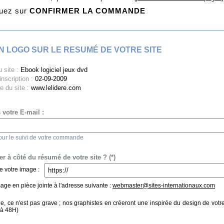
quez sur
CONFIRMER LA COMMANDE
UN LOGO SUR LE RESUMÉ DE VOTRE SITE
 site :
Ebook logiciel jeux dvd
inscription :
02-09-2009
 du site :
www.lelidere.com
 votre E-mail :
pour le suivi de votre commande
r à côté du résumé de votre site ? (*)
e votre image :
ge en pièce jointe à l'adresse suivante :
webmaster@sites-internationaux.com
e, ce n'est pas grave ; nos graphistes en créeront une inspirée du design de votr
H à 48H)