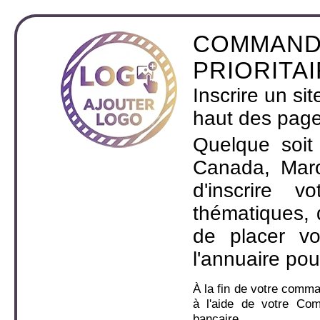
COMMAND
PRIORITA
Inscrire un si
haut des page
Quelque soit
Canada, Maro
d'inscrire 
thématiques,
de placer v
l'annuaire pou
À la fin de votre comm
à l'aide de votre Co
bancaire