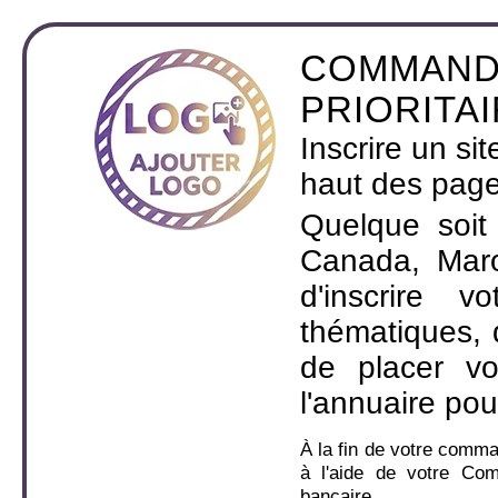
COMMAND
PRIORITA
Inscrire un si
haut des page
Quelque soit
Canada, Maro
d'inscrire 
thématiques,
de placer v
l'annuaire pou
À la fin de votre comm
à l'aide de votre Co
bancaire