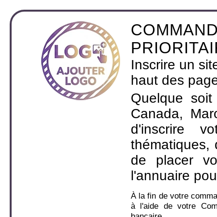
COMMAND
PRIORITA
Inscrire un si
haut des page
Quelque soit
Canada, Maro
d'inscrire 
thématiques,
de placer v
l'annuaire pou
À la fin de votre comm
à l'aide de votre Co
bancaire