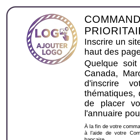
COMMAND
PRIORITA
Inscrire un si
haut des page
Quelque soit
Canada, Maro
d'inscrire 
thématiques,
de placer v
l'annuaire pou
À la fin de votre comm
à l'aide de votre Co
bancaire