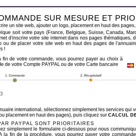
OMMANDE SUR MESURE ET PRIO
crire un site web, ajouter un logo, placement en haut des pages,
lque soit votre pays (France, Belgique, Suisse, Canada, Maroc
met d'inscrire votre site internet dans nos pages thématiques,
o ou de placer votre site web en haut des pages de l'annuai
s !
a fin de votre commande, vous pourrez payer au choix à
ide de votre Compte PAYPAL ou de votre Carte bancaire
1. Commande
2. Récapitulatif
b
uaire international, sélectionnez simplement les services qui vo
o ou placement en haut des pages), puis cliquez sur
CALCUL D
PAR PAYPAL SONT PRIORITAIRES
lisez simplement le formulaire ci-dessous pour nous communiqu
e. A la fin de la procédure, vous pourrez payer votre commande