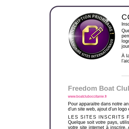
C
Ins
Que
per
log
jour
À l
l'a
Freedom Boat Clu
www.boatcluboccitanie.fr
Pour apparaitre dans notre ann
d'un site web, ajout d'un log
LES SITES INSCRITS 
Quelque soit votre pays, uti
votre site internet à inscrir