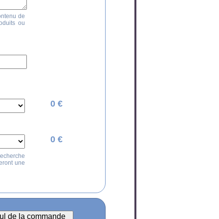
contenu de
roduits ou
0 €
0 €
 recherche
éeront une