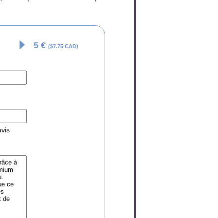
5 €
($7.75 CAD)
avis