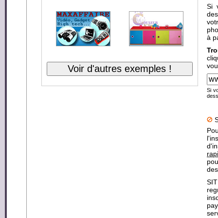
Si 
des
vot
pho
à p
Tro
cli
vou
Si vo
dess
S
Pou
l'i
d'
rap
pou
des
SI
reg
ins
pay
ser