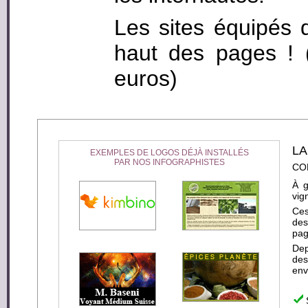
Les sites équipés 
haut des pages ! (c
euros)
LA
EXEMPLES DE LOGOS DÉJÀ INSTALLÉS
PAR NOS INFOGRAPHISTES
CO
À g
vig
Ce
des
pag
Dep
des
env