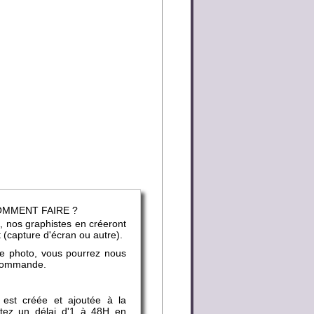
COMMENT FAIRE ?
, nos graphistes en créeront
t (capture d'écran ou autre).
ne photo, vous pourrez nous
e commande.
 est créée et ajoutée à la
mptez un délai d'1 à 48H en