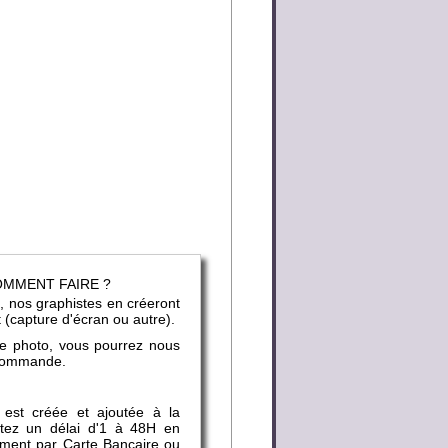
COMMENT FAIRE ?
, nos graphistes en créeront
t (capture d'écran ou autre).
ne photo, vous pourrez nous
e commande.
 est créée et ajoutée à la
mptez un délai d'1 à 48H en
ement par Carte Bancaire ou