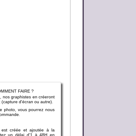
COMMENT FAIRE ?
, nos graphistes en créeront
t (capture d'écran ou autre).
ne photo, vous pourrez nous
e commande.
 est créée et ajoutée à la
mptez un délai d'1 à 48H en