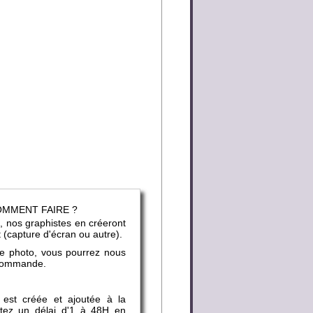
COMMENT FAIRE ?
, nos graphistes en créeront
t (capture d'écran ou autre).
ne photo, vous pourrez nous
e commande.
 est créée et ajoutée à la
mptez un délai d'1 à 48H en