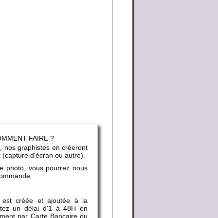
COMMENT FAIRE ?
, nos graphistes en créeront
t (capture d'écran ou autre).
ne photo, vous pourrez nous
e commande.
 est créée et ajoutée à la
mptez un délai d'1 à 48H en
ement par Carte Bancaire ou