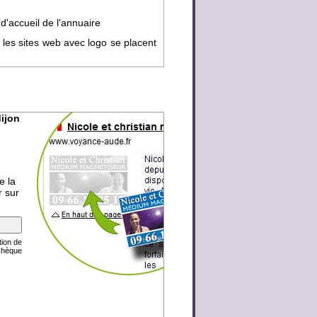
d'accueil de l'annuaire
 les sites web avec logo se placent
dijon
e la
r sur
tion de
Chèque