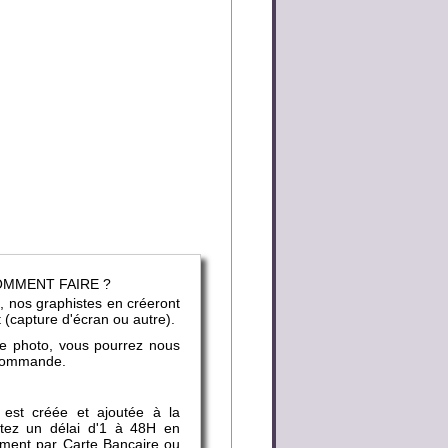
COMMENT FAIRE ?
, nos graphistes en créeront
t (capture d'écran ou autre).
ne photo, vous pourrez nous
e commande.
 est créée et ajoutée à la
mptez un délai d'1 à 48H en
ement par Carte Bancaire ou