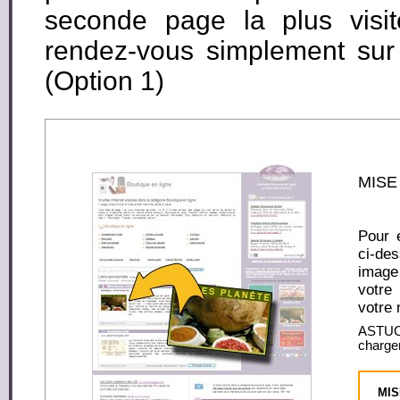
seconde page la plus visité
rendez-vous simplement su
(Option 1)
MISE
Pour e
ci-de
image 
votre
votre 
ASTUCE
charger
MIS