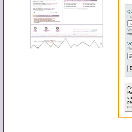
Q
In
Vo
we
V
Po
Co
Pa
un
pa
co