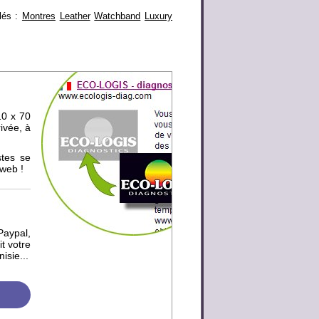
clés :
Montres
Leather
Watchband
Luxury
10 x 70
rivée
, à
stes se
 web !
Paypal,
t votre
isie...