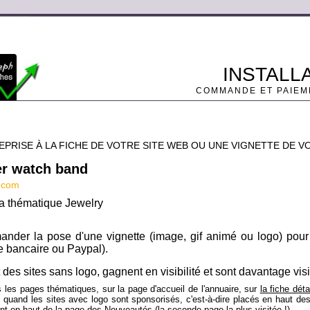
INSTALL
COMMANDE ET PAIEM
PRISE À LA FICHE DE VOTRE SITE WEB OU UNE VIGNETTE DE V
er watch band
.com
 la thématique Jewelry
der la pose d'une vignette (image, gif animé ou logo) pour
e bancaire ou Paypal).
es sites sans logo, gagnent en visibilité et sont davantage visi
 les pages thématiques, sur la page d'accueil de l'annuaire, sur
la fiche déta
 quand les sites avec logo sont sponsorisés, c'est-à-dire placés en haut de
nt
en haut de la page des Nouveautés
(la seconde page la plus visitée !).