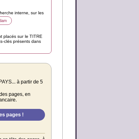
herche interne, sur les
rdam
nt placés sur le TITRE
mots-clés présents dans
.. à partir de 5
 des pages, en
ancaire.