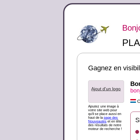
Bonj
PLA
Gagnez en visibili
Bo
Ajout d'un logo
bon
Ce
Ajoutez une image à
votre site web pour
qu'il se place aussi en
haut de la
page des
S
Nouveautés
et en tête
des résultats de notre
moteur de recherche !