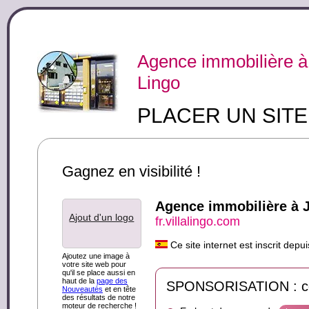
Agence immobilière à
Lingo
PLACER UN SIT
Gagnez en visibilité !
Agence immobilière à J
Ajout d'un logo
fr.villalingo.com
Ce site internet est inscrit de
Ajoutez une image à
votre site web pour
qu'il se place aussi en
haut de la
page des
SPONSORISATION : ce s
Nouveautés
et en tête
des résultats de notre
moteur de recherche !