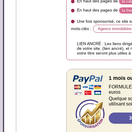
En haut des pages de
la ca
En haut des pages de
la th
Une fois sponsorisé, ce site 
mots-clés :
Agence immobilière
LIEN ANCRÉ : Les liens dirigé
de votre site, (lien ancré), et
votre titre seront plus utiles 
1 mois o
FORMULE S
euros
Quelque soi
utilisant s