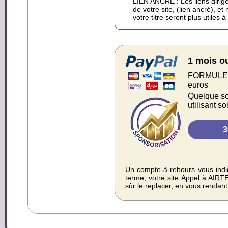
LIEN ANCRÉ : Les liens dirigé
de votre site, (lien ancré), et
votre titre seront plus utiles 
1 mois o
FORMULE S
euros
Quelque soi
utilisant s
Un compte-à-rebours vous indiq
terme, votre site Appel à AIR
sûr le replacer, en vous rendan