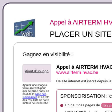
Appel à AIRTERM H
PLACER UN SIT
Gagnez en visibilité !
Appel à AIRTERM HVA
Ajout d'un logo
www.airterm-hvac.be
Ce site internet est inscrit depuis
Ajoutez une image à
votre site web pour
qu'il se place aussi en
haut de la
page des
SPONSORISATION : ce s
Nouveautés
et en tête
des résultats de notre
moteur de recherche !
En haut des pages de
la ca