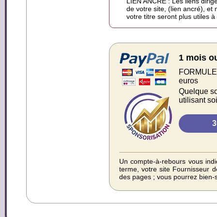
LIEN ANCRÉ : Les liens dirigé
de votre site, (lien ancré), et
votre titre seront plus utiles 
1 mois o
FORMULE S
euros
Quelque soi
utilisant s
Un compte-à-rebours vous indiq
terme, votre site Fournisseur d
des pages ; vous pourrez bien-s