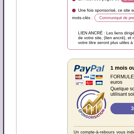
Une fois sponsorisé, ce site 
mots-clés :
Communiqué de pr
LIEN ANCRÉ : Les liens dirigé
de votre site, (lien ancré), et
votre titre seront plus utiles 
1 mois o
FORMULE S
euros
Quelque soi
utilisant s
Un compte-à-rebours vous indiq