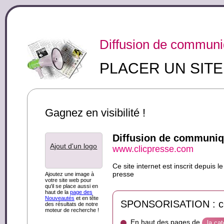
Diffusion de communi
PLACER UN SIT
Gagnez en visibilité !
Diffusion de communiq
Ajout d'un logo
www.clicpresse.com
Ce site internet est inscrit depui
presse
Ajoutez une image à
votre site web pour
qu'il se place aussi en
haut de la
page des
Nouveautés
et en tête
SPONSORISATION : ce s
des résultats de notre
moteur de recherche !
En haut des pages de
la ca