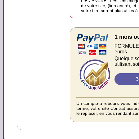
LIEN ANCRÉ : Les liens dirigé
de votre site, (lien ancré), et
votre titre seront plus utiles 
1 mois o
FORMULE S
euros
Quelque soi
utilisant s
Un compte-à-rebours vous indiq
terme, votre site Contrat assur
le replacer, en vous rendant su