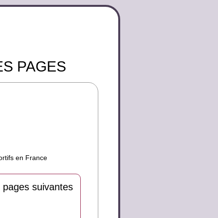
ES PAGES
ortifs en France
 pages suivantes