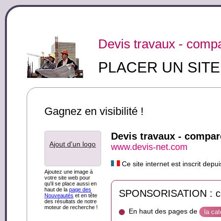
Devis travaux - compa
PLACER UN SIT
Gagnez en visibilité !
Devis travaux - compar
Ajout d'un logo
www.devis-net.com
Ce site internet est inscrit de
Ajoutez une image à
votre site web pour
qu'il se place aussi en
haut de la
page des
SPONSORISATION : ce s
Nouveautés
et en tête
des résultats de notre
moteur de recherche !
En haut des pages de
la ca