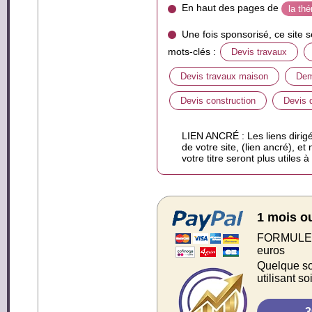
En haut des pages de
la th
Une fois sponsorisé, ce site 
mots-clés :
Devis travaux
Devis travaux maison
Dem
Devis construction
Devis 
LIEN ANCRÉ : Les liens dirigé
de votre site, (lien ancré), et
votre titre seront plus utiles 
1 mois o
FORMULE S
euros
Quelque soi
utilisant s