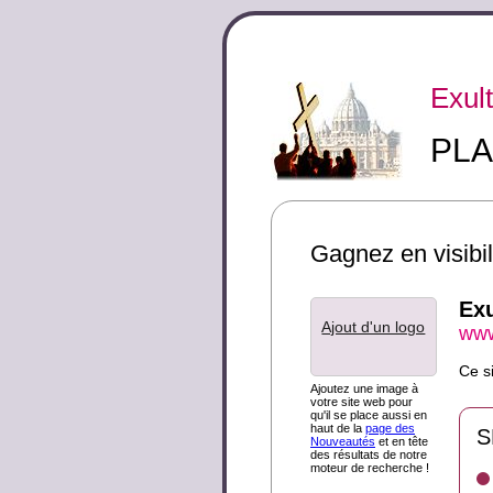
Exult
PLA
Gagnez en visibili
Exu
Ajout d'un logo
www
Ce s
Ajoutez une image à
votre site web pour
qu'il se place aussi en
haut de la
page des
S
Nouveautés
et en tête
des résultats de notre
moteur de recherche !