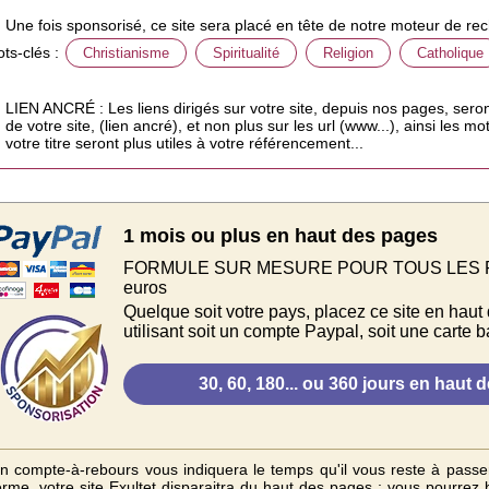
Une fois sponsorisé, ce site sera placé en tête de notre moteur de rec
ts-clés :
Christianisme
Spiritualité
Religion
Catholique
LIEN ANCRÉ : Les liens dirigés sur votre site, depuis nos pages, sero
de votre site, (lien ancré), et non plus sur les url (www...), ainsi les 
votre titre seront plus utiles à votre référencement...
1 mois ou plus en haut des pages
FORMULE SUR MESURE POUR TOUS LES PAYS.
euros
Quelque soit votre pays, placez ce site en haut
utilisant soit un compte Paypal, soit une carte b
n compte-à-rebours vous indiquera le temps qu'il vous reste à passe
erme, votre site Exultet disparaitra du haut des pages ; vous pourrez b