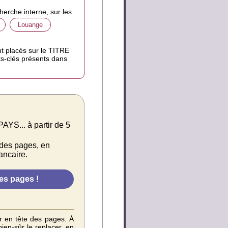
herche interne, sur les
Louange
nt placés sur le TITRE
mots-clés présents dans
.. à partir de 5
 des pages, en
ancaire.
r en tête des pages. À
ien-sûr le replacer, en