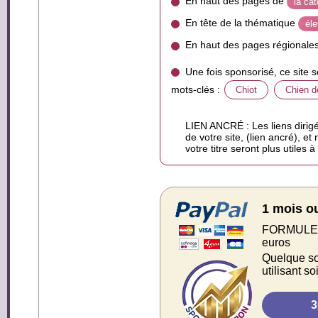
En haut des pages de
la ca
En tête de la thématique
él
En haut des pages régionale
Une fois sponsorisé, ce site 
mots-clés :
Chiot
Chien d
LIEN ANCRÉ : Les liens dirigé
de votre site, (lien ancré), et
votre titre seront plus utiles 
1 mois o
FORMULE S
euros
Quelque soi
utilisant s