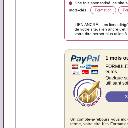
Une fois sponsorisé, ce site 
mots-clés :
Formation
Fo
LIEN ANCRÉ : Les liens dirigé
de votre site, (lien ancré), et
votre titre seront plus utiles 
1 mois o
FORMULE S
euros
Quelque soi
utilisant s
Un compte-à-rebours vous indiq
terme, votre site Kits Formatio