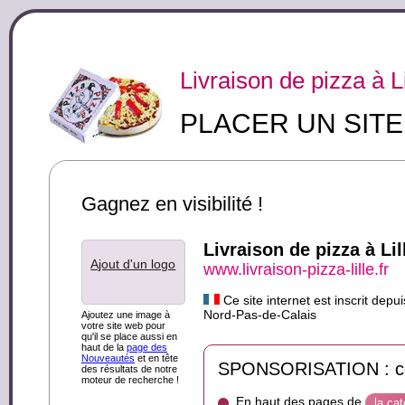
Livraison de pizza à Li
PLACER UN SIT
Gagnez en visibilité !
Livraison de pizza à Lil
Ajout d'un logo
www.livraison-pizza-lille.fr
Ce site internet est inscrit depu
Nord-Pas-de-Calais
Ajoutez une image à
votre site web pour
qu'il se place aussi en
haut de la
page des
Nouveautés
et en tête
SPONSORISATION : ce s
des résultats de notre
moteur de recherche !
En haut des pages de
la cat