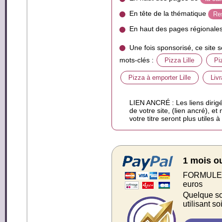
En tête de la thématique
Res
En haut des pages régionale
Une fois sponsorisé, ce site 
mots-clés :
Pizza Lille
Piz
Pizza à emporter Lille
Liv
LIEN ANCRÉ : Les liens dirigé
de votre site, (lien ancré), et
votre titre seront plus utiles 
1 mois o
FORMULE S
euros
Quelque soi
utilisant s