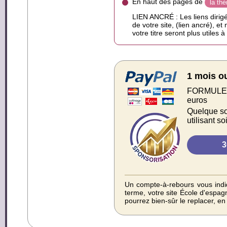
En haut des pages de
la th
LIEN ANCRÉ : Les liens dirigé
de votre site, (lien ancré), et
votre titre seront plus utiles 
1 mois o
FORMULE S
euros
Quelque soi
utilisant s
Un compte-à-rebours vous indiq
terme, votre site École d'espa
pourrez bien-sûr le replacer, e