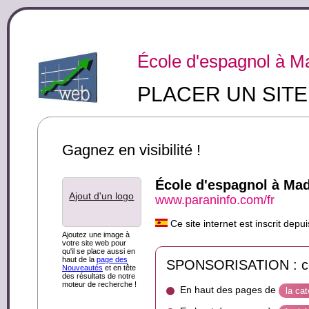
École d'espagnol à M
PLACER UN SIT
Gagnez en visibilité !
École d'espagnol à Mad
Ajout d'un logo
www.paraninfo.com/fr
Ce site internet est inscrit de
Ajoutez une image à
votre site web pour
qu'il se place aussi en
haut de la
page des
SPONSORISATION : ce s
Nouveautés
et en tête
des résultats de notre
moteur de recherche !
En haut des pages de
la ca