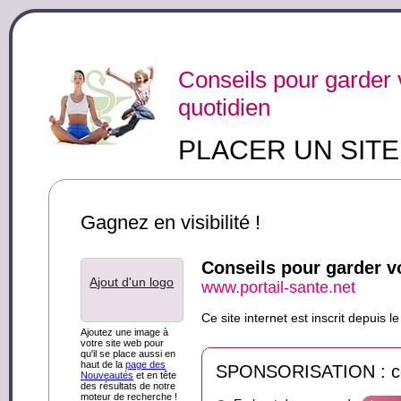
Conseils pour garder v
quotidien
PLACER UN SIT
Gagnez en visibilité !
Conseils pour garder vo
Ajout d'un logo
www.portail-sante.net
Ce site internet est inscrit depuis
Ajoutez une image à
votre site web pour
qu'il se place aussi en
haut de la
page des
SPONSORISATION : ce s
Nouveautés
et en tête
des résultats de notre
moteur de recherche !