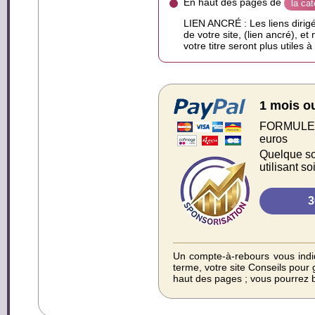
En haut des pages de
la ca
LIEN ANCRÉ : Les liens dirigé
de votre site, (lien ancré), et
votre titre seront plus utiles 
1 mois o
FORMULE S
euros
Quelque soi
utilisant s
Un compte-à-rebours vous indiq
terme, votre site Conseils pour 
haut des pages ; vous pourrez b