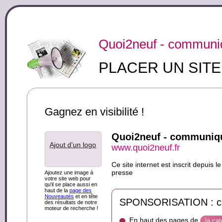
Quoi2neuf - communiq
PLACER UN SIT
Gagnez en visibilité !
Quoi2neuf - communiqu
Ajout d'un logo
www.quoi2neuf.fr
Ce site internet est inscrit depui
presse
Ajoutez une image à
votre site web pour
qu'il se place aussi en
haut de la
page des
Nouveautés
et en tête
SPONSORISATION : ce s
des résultats de notre
moteur de recherche !
En haut des pages de
la ca