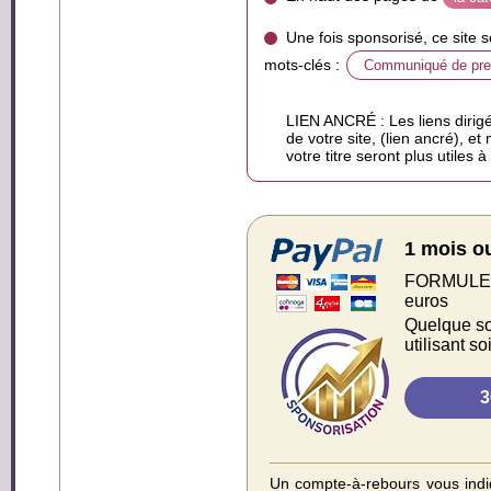
Une fois sponsorisé, ce site 
mots-clés :
Communiqué de pr
LIEN ANCRÉ : Les liens dirigé
de votre site, (lien ancré), et
votre titre seront plus utiles 
1 mois o
FORMULE S
euros
Quelque soi
utilisant s
Un compte-à-rebours vous indiq