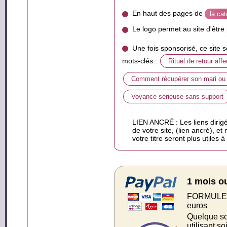
En haut des pages de
la ca
Le logo permet au site d'êtr
Une fois sponsorisé, ce site 
mots-clés :
Rituel de retour affe
Comment récupérer son mari o
Voyance sérieuse sans support
LIEN ANCRÉ : Les liens dirigé
de votre site, (lien ancré), et
votre titre seront plus utiles 
1 mois o
FORMULE S
euros
Quelque soi
utilisant s