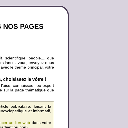
S NOS PAGES
, scientifique, people..., que
ors lancez vous, envoyez-nous
n avec le thème principal, votre
choisissez le vôtre !
l'aise, connaisseur ou expert
ié sur la page thématique que
cle publicitaire, faisant la
ncyclopédique et informatif,
acer un lien web
dans votre
partient ou non).