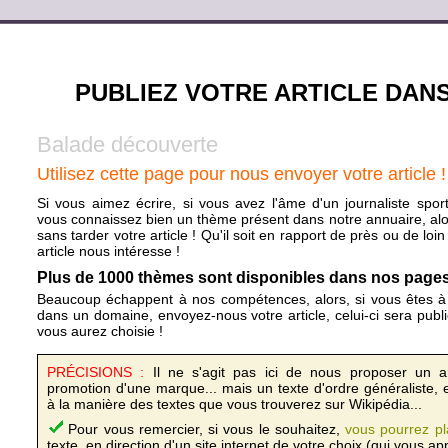
PUBLIEZ VOTRE ARTICLE DAN
Balade découverte
Utilisez cette page pour nous envoyer votre article !
Si vous aimez écrire, si vous avez l'âme d'un journaliste sportif
vous connaissez bien un thème présent dans notre annuaire, al
sans tarder votre article ! Qu'il soit en rapport de près ou de loi
article nous intéresse !
Plus de 1000 thèmes sont disponibles dans nos pages, 
Beaucoup échappent à nos compétences, alors, si vous êtes à 
dans un domaine, envoyez-nous votre article, celui-ci sera publ
vous aurez choisie !
PRÉCISIONS :
Il ne s'agit pas ici de nous proposer un arti
promotion d'une marque... mais un texte d'ordre généraliste, e
à la manière des textes que vous trouverez sur Wikipédia...
Pour vous remercier, si vous le souhaitez,
vous pourrez pl
texte, en direction d'un site internet de votre choix (qui vous ap