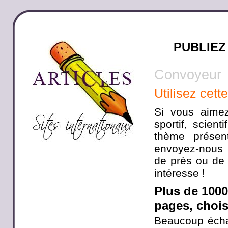
PUBLIEZ
Convoyeur
Utilisez cett
Si vous aimez
sportif, scien
thème présen
envoyez-nous s
de près ou de 
intéresse !
Plus de 100
pages, choisi
Beaucoup écha