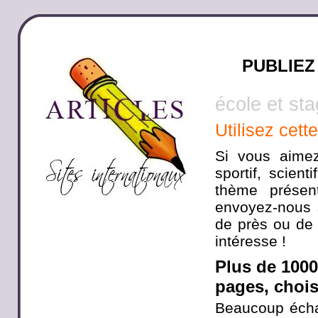
PUBLIEZ
école et sta
Utilisez cett
Si vous aimez
sportif, scien
thème présen
envoyez-nous s
de près ou de 
intéresse !
Plus de 100
pages, choisi
Beaucoup écha