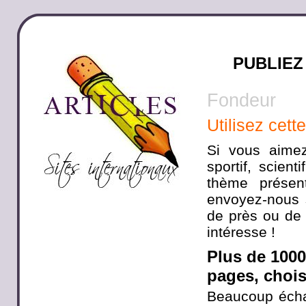
PUBLIEZ
Fondeur
Utilisez cett
Si vous aimez
sportif, scien
thème présen
envoyez-nous s
de près ou de 
intéresse !
Plus de 100
pages, choisi
Beaucoup écha