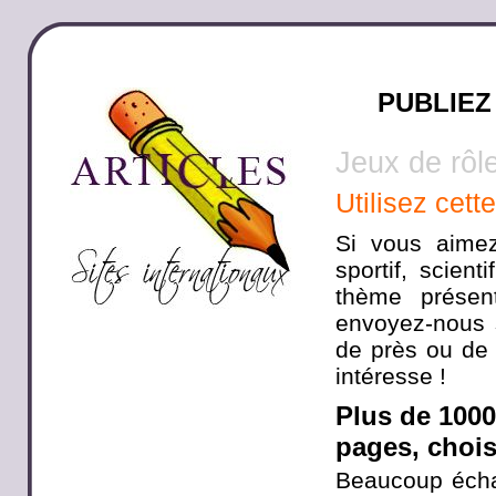
PUBLIEZ
Jeux de rôl
Utilisez cett
Si vous aimez
sportif, scien
thème présen
envoyez-nous s
de près ou de 
intéresse !
Plus de 100
pages, choisi
Beaucoup écha