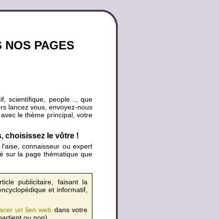
S NOS PAGES
, scientifique, people..., que
ors lancez vous, envoyez-nous
n avec le thème principal, votre
choisissez le vôtre !
l'aise, connaisseur ou expert
ié sur la page thématique que
cle publicitaire, faisant la
ncyclopédique et informatif,
acer un lien web
dans votre
partient ou non).