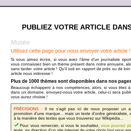
PUBLIEZ VOTRE ARTICLE DAN
Musée
Utilisez cette page pour nous envoyer votre article !
Si vous aimez écrire, si vous avez l'âme d'un journaliste sportif
vous connaissez bien un thème présent dans notre annuaire, al
sans tarder votre article ! Qu'il soit en rapport de près ou de loi
article nous intéresse !
Plus de 1000 thèmes sont disponibles dans nos pages, 
Beaucoup échappent à nos compétences, alors, si vous êtes à 
dans un domaine, envoyez-nous votre article, celui-ci sera publ
vous aurez choisie !
PRÉCISIONS :
Il ne s'agit pas ici de nous proposer un arti
promotion d'une marque... mais un texte d'ordre généraliste, e
à la manière des textes que vous trouverez sur Wikipédia...
Pour vous remercier, si vous le souhaitez,
vous pourrez pl
texte, en direction d'un site internet de votre choix (qui vous ap