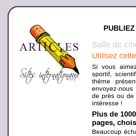
PUBLIEZ
Salle de ci
Utilisez cett
Si vous aimez
sportif, scien
thème présen
envoyez-nous s
de près ou de 
intéresse !
Plus de 100
pages, choisi
Beaucoup écha