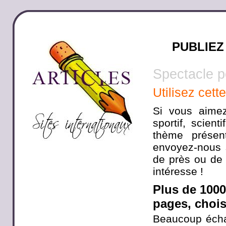
PUBLIEZ
Spectacle p
Utilisez cett
Si vous aimez
sportif, scien
thème présen
envoyez-nous s
de près ou de 
intéresse !
Plus de 100
pages, choisi
Beaucoup écha