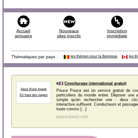
Accueil
Nouveaux
Inscription
annuaire
sites inscrits
immédiate
Thématiques par pays :
les thèmes pour la Belgique
les t
Covoiturage international gratuit
Ajout d'une image
Pouce Pouce est un service gratuit de cov
particuliers du monde entier. Déposer une 
En haut des pages
simple qu'en rechercher une : deux cli
interactive suffisent. Conducteurs et passag
toute convivi [...]
pouce-pouce.com