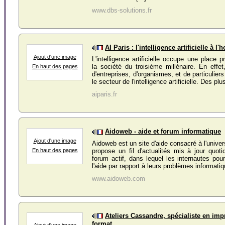
www.dbs-solutions.fr
AI Paris : l'intelligence artificielle à l
Ajout d'une image
L'intelligence artificielle occupe une place 
la société du troisième millénaire. En effe
En haut des pages
d'entreprises, d'organismes, et de particulier
le secteur de l'intelligence artificielle. Des plu
aiparis.fr
Aidoweb - aide et forum informatique
Ajout d'une image
Aidoweb est un site d'aide consacré à l'univer
propose un fil d'actualités mis à jour quot
En haut des pages
forum actif, dans lequel les internautes po
l'aide par rapport à leurs problèmes informatiq
www.aidoweb.com
Ateliers Cassandre, spécialiste en im
format
Ajout d'une image