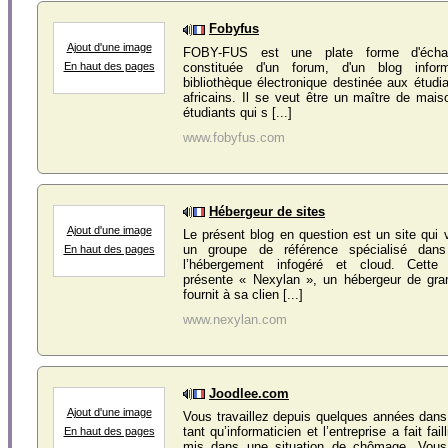
Fobyfus
Ajout d'une image
FOBY-FUS est une plate forme d'échan
constituée d'un forum, d'un blog infor
En haut des pages
bibliothèque électronique destinée aux étudia
africains. Il se veut être un maître de maiso
étudiants qui s [...]
www.fobyfus.com
Hébergeur de sites
Ajout d'une image
Le présent blog en question est un site qui v
un groupe de référence spécialisé dan
En haut des pages
l’hébergement infogéré et cloud. Cette
présente « Nexylan », un hébergeur de gran
fournit à sa clien [...]
www.nexylan.com
Joodlee.com
Ajout d'une image
Vous travaillez depuis quelques années dans
tant qu’informaticien et l’entreprise a fait fai
En haut des pages
mis dans une situation de chômage. Vou