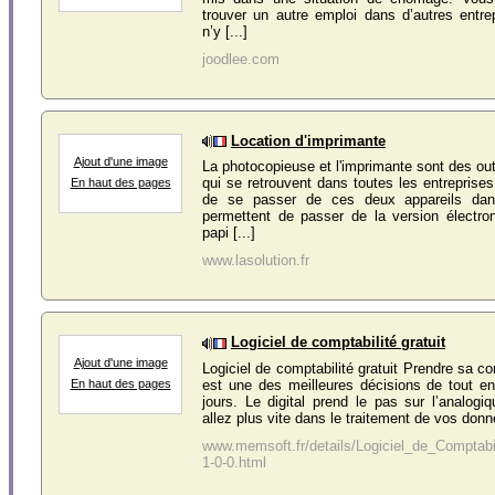
trouver un autre emploi dans d’autres entr
n’y [...]
joodlee.com
Location d'imprimante
Ajout d'une image
La photocopieuse et l'imprimante sont des out
qui se retrouvent dans toutes les entreprises
En haut des pages
de se passer de ces deux appareils dan
permettent de passer de la version électro
papi [...]
www.lasolution.fr
Logiciel de comptabilité gratuit
Ajout d'une image
Logiciel de comptabilité gratuit Prendre sa c
est une des meilleures décisions de tout e
En haut des pages
jours. Le digital prend le pas sur l’analog
allez plus vite dans le traitement de vos donn
www.memsoft.fr/details/Logiciel_de_Comptabi
1-0-0.html