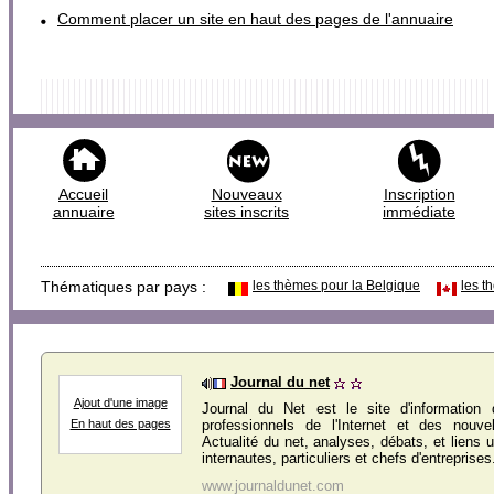
Comment placer un site en haut des pages de l'annuaire
Accueil
Nouveaux
Inscription
annuaire
sites inscrits
immédiate
Thématiques par pays :
les thèmes pour la Belgique
les t
Journal du net
Ajout d'une image
Journal du Net est le site d'information
professionnels de l'Internet et des nouvel
En haut des pages
Actualité du net, analyses, débats, et liens u
internautes, particuliers et chefs d'entreprises
www.journaldunet.com