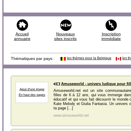
Accueil
Nouveaux
Inscription
annuaire
sites inscrits
immédiate
Thématiques par pays :
les thèmes pour la Belgique
les t
Amuseworld - univers ludique pour fil
Ajout d'une image
Amuseworld.net est un site communautaire
filles de 6 à 12 ans, qui vous immerge dan
En haut des pages
éducatif et qui vous fait découvrir le monde
Kate Melody et Giulia Fantasia. Un univers o
ta page [...]
www.amuseworld.net