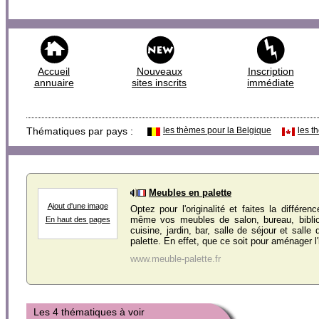
Accueil
Nouveaux
Inscription
annuaire
sites inscrits
immédiate
Thématiques par pays :
les thèmes pour la Belgique
les t
Meubles en palette
Ajout d'une image
Optez pour l'originalité et faites la différe
même vos meubles de salon, bureau, bibli
En haut des pages
cuisine, jardin, bar, salle de séjour et salle 
palette. En effet, que ce soit pour aménager l'in
www.meuble-palette.fr
Les 4 thématiques à voir