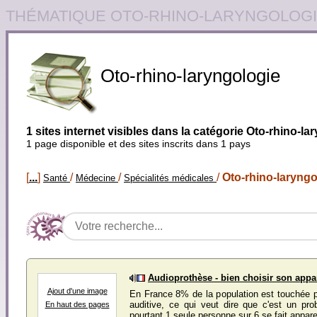
THÉMATIQUE OTO-RHINO-LARYNGOLOG
Oto-rhino-laryngologie
1 sites internet visibles dans la catégorie Oto-rhino-la
1 page disponible et des sites inscrits dans 1 pays
[
...
]
/
/
/
Oto-rhino-laryngo
Santé
Médecine
Spécialités médicales
Audioprothèse - bien choisir son appar
Ajout d'une image
En France 8% de la population est touchée p
auditive, ce qui veut dire que c'est un pr
En haut des pages
pourtant 1 seule personne sur 6 se fait apparei