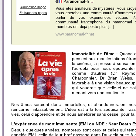
Paranormal-fr
Ajout d'une image
Vous êtes amateurs de mystères, vous croye
vous cherchez une communauté d'hommes e
En haut des pages
parler de vos expériences vécues ?.
communauté francophone du paranormal :
membres ont déjà posté plus [...]
www.paranormal-fr.net
Immortalité de l'âme :
Quand on
pensent aux manifestations étran
le cinéma, la presse à sensatio
l'au-delà pour nous épouvanter
comme d'autres (Dr Raymo
Charbonnier, Dr Brian Weiss, 
favorable à une vision beaucoup 
qui voudrait que celle-ci ne so
menant vers une continuité.
Nos âmes seraient donc immortelles, et abandonneraient nos
réincarner inlassablement. L'idée est à la fois séduisante, ra
vies, celui d'apprendre et de nous améliorer sans cesse, pour fa
L'expérience de mort imminente (EMI ou NDE : Near Death E
Depuis quelques années, nombreux sont ceux et celles qui tém
appelée EMI, celle de leur bref passage dans l'au-delà suite à 