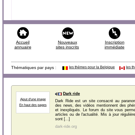
Accueil
Nouveaux
Inscription
annuaire
sites inscrits
immédiate
Thématiques par pays :
les thèmes pour la Belgique
les t
Dark ride
Ajout d'une image
Dark Ride est un site consacré au paranorm
des news, des vidéos mentionnent des phé
En haut des pages
et inexpliqués. Le forum du site vous perm
articles ou de l'actualité. Mis à jour régulièr
sont [...]
dark-ride.org