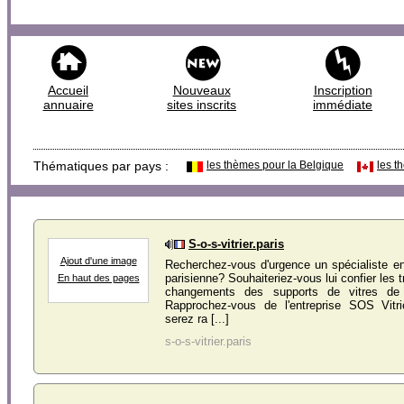
Accueil
Nouveaux
Inscription
annuaire
sites inscrits
immédiate
Thématiques par pays :
les thèmes pour la Belgique
les t
S-o-s-vitrier.paris
Ajout d'une image
Recherchez-vous d'urgence un spécialiste en 
parisienne? Souhaiteriez-vous lui confier les t
En haut des pages
changements des supports de vitres de
Rapprochez-vous de l'entreprise SOS Vitr
serez ra [...]
s-o-s-vitrier.paris