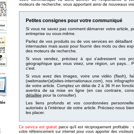
moteurs de recherche, vous apportant ainsi de nouveaux visit
Petites consignes pour votre communiqué
Si vous ne savez pas comment démarrer votre article, p
entreprise ou vous-même.
Parlez de vos produits ou de vos services en détaillan
internautes mais aussi pour fournir des mots ou des expre
des moteurs de recherche.
Si vous vendez, précisez à qui s'adressent vos pro
géographique que vous visez, une région, un pays... Pl
c'est.
Si vous avez des images, voire une vidéo (flash), fai
(webmaster(at)sites-internationaux.com), nos infograp
de votre article. Comptez un délai de 2 à 36 H en fonct
avertira de sa mise en ligne (en cas contraire, con
détaillée
pour la consulter).
llée
Les liens profonds et vos coordonnées personnelles
autorisés à l'intérieur de votre article. Précisez-nous bi
les placer.
Ce service est gratuit
parce qu'il est réciproquement profitable : d
3
votre référencement sur internet pour vous apporter des visiteurs e