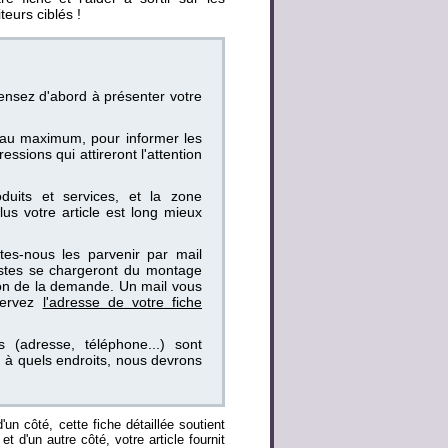
eurs ciblés !
ensez d'abord à présenter votre
t au maximum, pour informer les
ssions qui attireront l'attention
duits et services, et la zone
us votre article est long mieux
tes-nous les parvenir par mail
histes se chargeront du montage
ion de la demande. Un mail vous
servez
l'adresse de votre fiche
 (adresse, téléphone...) sont
en à quels endroits, nous devrons
'un côté, cette fiche détaillée soutient
t d'un autre côté, votre article fournit