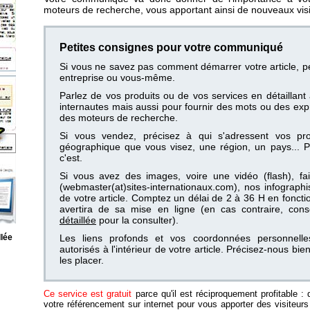
moteurs de recherche, vous apportant ainsi de nouveaux visit
Petites consignes pour votre communiqué
Si vous ne savez pas comment démarrer votre article, p
entreprise ou vous-même.
Parlez de vos produits ou de vos services en détaillan
internautes mais aussi pour fournir des mots ou des expre
des moteurs de recherche.
Si vous vendez, précisez à qui s'adressent vos pro
géographique que vous visez, une région, un pays... Pl
c'est.
Si vous avez des images, voire une vidéo (flash), fai
(webmaster(at)sites-internationaux.com), nos infograp
de votre article. Comptez un délai de 2 à 36 H en fonct
avertira de sa mise en ligne (en cas contraire, con
détaillée
pour la consulter).
llée
Les liens profonds et vos coordonnées personnelles
autorisés à l'intérieur de votre article. Précisez-nous bi
les placer.
Ce service est gratuit
parce qu'il est réciproquement profitable : d
votre référencement sur internet pour vous apporter des visiteurs e