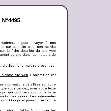
 N°4495
 webmaster peut envoyer à nos
lées sur son site web, son activité
sur la fiche détaillée du site web
cement du site dans les moteurs de
d'utiliser le formulaire présent sur
e à votre site web
. L'objectif de cet
 des informations détaillées sur votre
es que vous vendez, mais votre texte
e, qui vont parcourir votre fiche
 mots clés ciblés. Les internautes
lés sur Google et pourront se rendre
fiche et l'aider à sortir sur les