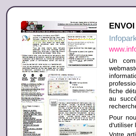
ENVOI
Infopar
www.inf
Un comm
webmaste
informati
professio
fiche dét
au succ
recherch
Pour nou
d'utilise
Votre art