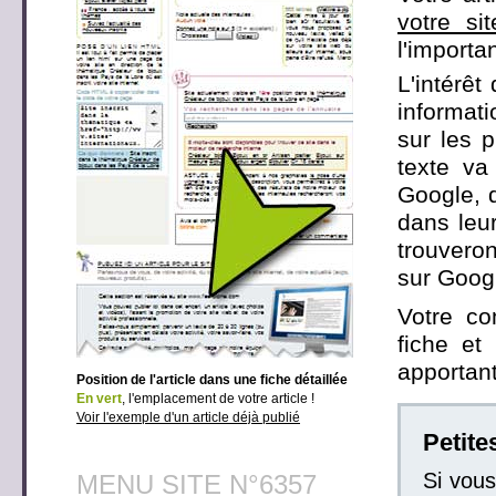
votre si
l'importa
L'intérêt
informati
sur les 
texte va
Google, q
dans leur
trouveron
sur Googl
Votre co
fiche et
apportant
Position de l'article dans une fiche détaillée
En vert
, l'emplacement de votre article !
Voir l'exemple d'un article déjà publié
Petit
Si vou
MENU SITE N°6357